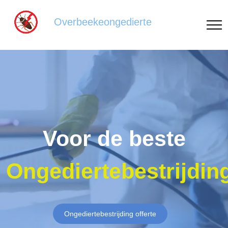
Overbeekeongedierte
Voor de beste
Ongediertebestrijdin
Ongediertebestrijding offerte