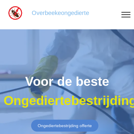
Overbeekeongedierte
Voor de beste
Ongediertebestrijdin
Ongediertebestrijding offerte