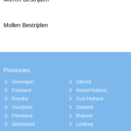
Mollen Bestrijden
Provincies
Groningen
Utrecht
Friesland
Noord-Holland
Drenthe
Zuid-Holland
Overijssel
Zeeland
Flevoland
Brabant
Gelderland
Limburg