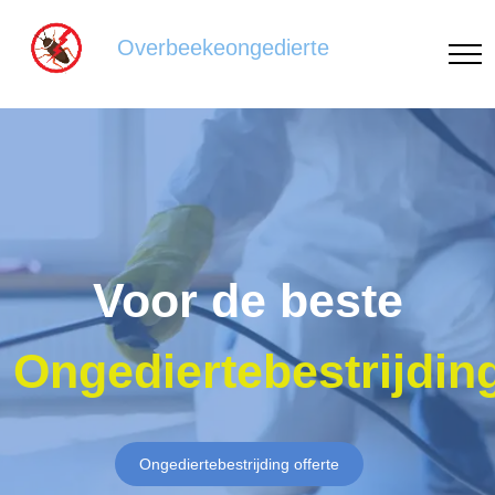
Overbeekeongedierte
Voor de beste
Ongediertebestrijdin
Ongediertebestrijding offerte